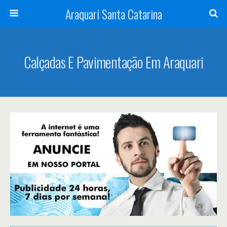
Araquari Santa Catarina
Calçadas E Pavimentação Em Araquari