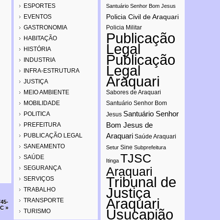
ESPORTES
Santuário Senhor Bom Jesus
Policia Civil de Araquari
EVENTOS
GASTRONOMIA
Policia Militar
Publicação
HABITAÇÃO
Legal
HISTÓRIA
Publicação
INDUSTRIA
Legal
INFRA-ESTRUTURA
Araquari
JUSTIÇA
MEIO AMBIENTE
Sabores de Araquari
MOBILIDADE
Santuário Senhor Bom
Santuário Senhor
POLITICA
Jesus
Bom Jesus de
PREFEITURA
Araquari
PUBLICAÇÃO LEGAL
Saúde Araquari
SANEAMENTO
Sine
Setur
Subprefeitura
TJSC
SAÚDE
Itinga
SEGURANÇA
Araquari
Tribunal de
SERVIÇOS
Justiça
TRABALHO
Araquari
TRANSPORTE
745-
SC
»
Usucapião
TURISMO