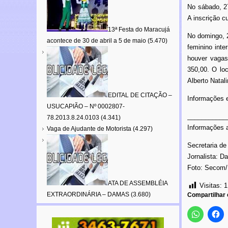
No sábado, 27
A inscrição c
13ª Festa do Maracujá
No domingo, 2
acontece de 30 de abril a 5 de maio
(5.470)
feminino inte
houver vagas
350,00. O loc
Alberto Natal
EDITAL DE CITAÇÃO –
Informações 
USUCAPIÃO – Nº 0002807-
___________
78.2013.8.24.0103
(4.341)
Informações a
Vaga de Ajudante de Motorista
(4.297)
Secretaria d
Jornalista: D
Foto: Secom/
ATA DE ASSEMBLÉIA
Visitas:
1
EXTRAORDINÁRIA – DAMAS
(3.680)
Compartilhar