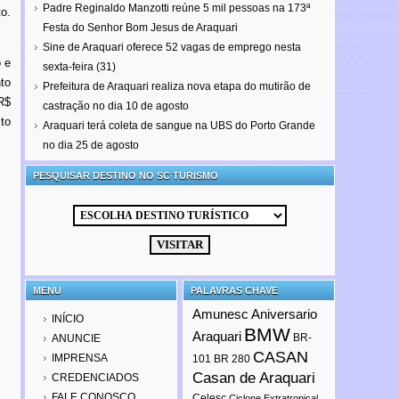
Padre Reginaldo Manzotti reúne 5 mil pessoas na 173ª
o.
Festa do Senhor Bom Jesus de Araquari
Sine de Araquari oferece 52 vagas de emprego nesta
 e
sexta-feira (31)
to
Prefeitura de Araquari realiza nova etapa do mutirão de
R$
castração no dia 10 de agosto
to
Araquari terá coleta de sangue na UBS do Porto Grande
no dia 25 de agosto
PESQUISAR DESTINO NO SC TURISMO
MENU
PALAVRAS CHAVE
Amunesc
Aniversario
INÍCIO
BMW
Araquari
BR-
ANUNCIE
CASAN
IMPRENSA
101
BR 280
Casan de Araquari
CREDENCIADOS
FALE CONOSCO
Celesc
Ciclone Extratropical