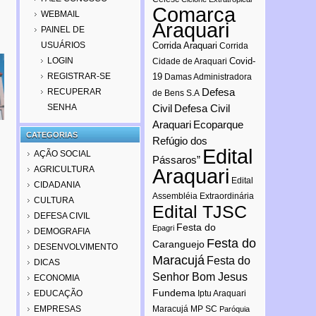
Comarca
WEBMAIL
Araquari
PAINEL DE
USUÁRIOS
Corrida Araquari
Corrida
LOGIN
Covid-
Cidade de Araquari
REGISTRAR-SE
19
Damas Administradora
Defesa
RECUPERAR
de Bens S.A
SENHA
Civil
Defesa Civil
Araquari
Ecoparque
CATEGORIAS
Refúgio dos
Edital
AÇÃO SOCIAL
Pássaros”
AGRICULTURA
Araquari
Edital
CIDADANIA
Assembléia Extraordinária
CULTURA
Edital TJSC
DEFESA CIVIL
Festa do
Epagri
DEMOGRAFIA
Festa do
Caranguejo
DESENVOLVIMENTO
Maracujá
Festa do
DICAS
Senhor Bom Jesus
ECONOMIA
Fundema
EDUCAÇÃO
Iptu Araquari
EMPRESAS
Maracujá
MP SC
Paróquia