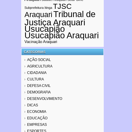
TJSC
Subprefeitura Itinga
Tribunal de
Araquari
Justiça Araquari
Usucapião
Usucapião Araquari
Vacinação Araquari
CATEGORIAS
AÇÃO SOCIAL
AGRICULTURA
CIDADANIA
CULTURA
DEFESA CIVIL
DEMOGRAFIA
DESENVOLVIMENTO
DICAS
ECONOMIA
EDUCAÇÃO
EMPRESAS
ESPORTES