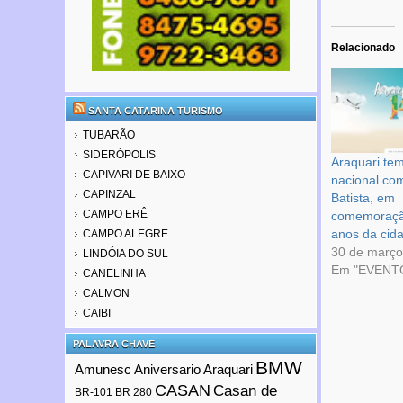
Relacionado
SANTA CATARINA TURISMO
TUBARÃO
SIDERÓPOLIS
Araquari te
CAPIVARI DE BAIXO
nacional c
CAPINZAL
Batista, em
CAMPO ERÊ
comemoraçã
anos da cid
CAMPO ALEGRE
30 de março
LINDÓIA DO SUL
Em "EVENT
CANELINHA
CALMON
CAIBI
PALAVRA CHAVE
BMW
Amunesc
Aniversario Araquari
CASAN
Casan de
BR-101
BR 280