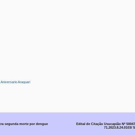
:
Aniversario Araquari
stra segunda morte por dengue
Edital de Citação Usucapião Nº 5004
71.2023.8.24.0103/ 