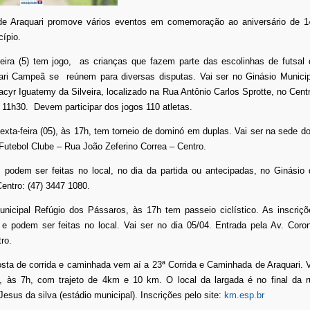
 de Araquari promove vários eventos em comemoração ao aniversário de 1
ípio.
feira (5) tem jogo, as crianças que fazem parte das escolinhas de futsal 
uari Campeã se reúnem para diversas disputas. Vai ser no Ginásio Municip
acyr Iguatemy da Silveira, localizado na Rua Antônio Carlos Sprotte, no Cent
11h30. Devem participar dos jogos 110 atletas.
ta-feira (05), às 17h, tem torneio de dominó em duplas. Vai ser na sede do
Futebol Clube – Rua João Zeferino Correa – Centro.
 podem ser feitas no local, no dia da partida ou antecipadas, no Ginásio 
entro: (47) 3447 1080.
nicipal Refúgio dos Pássaros, às 17h tem passeio ciclístico. As inscriçõ
 e podem ser feitas no local. Vai ser no dia 05/04. Entrada pela Av. Coron
ro.
ta de corrida e caminhada vem aí a 23ª Corrida e Caminhada de Araquari. V
4, às 7h, com trajeto de 4km e 10 km. O local da largada é no final da r
Jesus da silva (estádio municipal). Inscrições pelo site:
km.esp.br