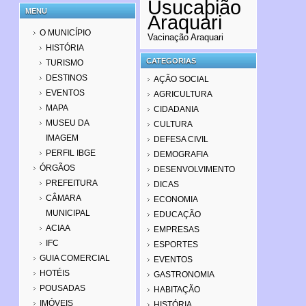
Usucapião
MENU
Araquari
O MUNICÍPIO
Vacinação Araquari
HISTÓRIA
CATEGORIAS
TURISMO
DESTINOS
AÇÃO SOCIAL
EVENTOS
AGRICULTURA
MAPA
CIDADANIA
MUSEU DA
CULTURA
IMAGEM
DEFESA CIVIL
PERFIL IBGE
DEMOGRAFIA
ÓRGÃOS
DESENVOLVIMENTO
PREFEITURA
DICAS
CÂMARA
ECONOMIA
MUNICIPAL
EDUCAÇÃO
ACIAA
EMPRESAS
IFC
ESPORTES
GUIA COMERCIAL
EVENTOS
HOTÉIS
GASTRONOMIA
POUSADAS
HABITAÇÃO
IMÓVEIS
HISTÓRIA