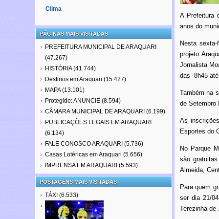
Clima
A Prefeitura
anos do munic
PÁGINAS MAIS VISITADAS
Nesta sexta-
PREFEITURA MUNICIPAL DE ARAQUARI
projeto Araq
(47.267)
Jornalista Mo
HISTÓRIA
(41.744)
das 8h45 até 
Destinos em Araquari
(15.427)
MAPA
(13.101)
Também na sex
Protegido: ANUNCIE
(8.594)
de Setembro 
CÂMARA MUNICIPAL DE ARAQUARI
(6.199)
As inscrições
PUBLICAÇÕES LEGAIS EM ARAQUARI
Esportes do C
(6.134)
FALE CONOSCO ARAQUARI
(5.736)
No Parque Mu
Casas Lotéricas em Araquari
(5.656)
são gratuitas
IMPRENSA EM ARAQUARI
(5.593)
Almeida, Cent
POSTAGENS MAIS VISITADAS
Para quem gos
TÁXI
(6.533)
ser dia 21/0
Terezinha de 