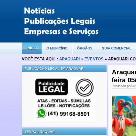
INÍCIO
O MUNICÍPIO
ÓRGÃOS
GUIA COMERCIAL
VOCÊ ESTA AQUI :
ARAQUARI
»
EVENTOS
» ARAQUARI COM
PUBLICAÇÃO LEGAL EM ARAQUARI
Araquar
feira 05
Publicado por Ar
TEMPO ARAQUARI