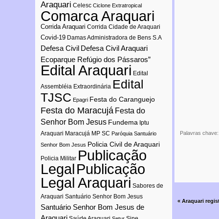
Araquari
Celesc
Ciclone Extratropical
Comarca Araquari
Corrida Araquari
Corrida Cidade de Araquari
Covid-19
Damas Administradora de Bens S.A
Defesa Civil
Defesa Civil Araquari
Ecoparque Refúgio dos Pássaros”
Edital Araquari
Edital
Edital
Assembléia Extraordinária
TJSC
Festa do Caranguejo
Epagri
Festa do Maracujá
Festa do
Senhor Bom Jesus
Fundema
Iptu
Araquari
Maracujá
MP SC
Palavras chave
Paróquia Santuário
Policia Civil de Araquari
Senhor Bom Jesus
Publicação
Policia Militar
Publicação
Legal
Legal Araquari
Sabores de
Araquari
Santuário Senhor Bom Jesus
«
Araquari regi
Santuário Senhor Bom Jesus de
Araquari
Saúde Araquari
Sine
Setur