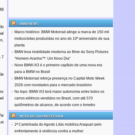
48
:: BMW NEWS
do
Marco histórico: BMW Motorrad atinge a marca de 150 mil
al
motocicletas produzidas no ano do 10º aniversário de sua
ro,
planta
BMW leva mobilidade moderna ao filme da Sony Pictures
 7
“Homem-Aranha™: Um Novo Dia”
Novo BMW iX3 é o primeiro capítulo de uma nova era
para a BMW no Brasil
de
BMW Motorrad reforça presença no Capital Moto Week
2026 com novidades para o mercado brasileiro
es
No topo: BMW iX3 terá maior autonomia entre todos os
el
carros elétricos vendidos no Brasil, com até 570
quilômetros de alcance, de acordo com o Inmetro
ai
:: NOTÍCIAS DA PREFEITURA
ua
2ª Caminhada do Agosto Lilás mobiliza Araquari pelo
enfrentamento à violência contra a mulher