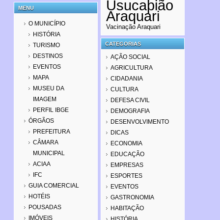
Usucapião
MENU
Araquari
O MUNICÍPIO
Vacinação Araquari
HISTÓRIA
CATEGORIAS
TURISMO
DESTINOS
AÇÃO SOCIAL
EVENTOS
AGRICULTURA
MAPA
CIDADANIA
MUSEU DA
CULTURA
IMAGEM
DEFESA CIVIL
PERFIL IBGE
DEMOGRAFIA
ÓRGÃOS
DESENVOLVIMENTO
PREFEITURA
DICAS
CÂMARA
ECONOMIA
MUNICIPAL
EDUCAÇÃO
ACIAA
EMPRESAS
IFC
ESPORTES
GUIA COMERCIAL
EVENTOS
HOTÉIS
GASTRONOMIA
POUSADAS
HABITAÇÃO
IMÓVEIS
HISTÓRIA