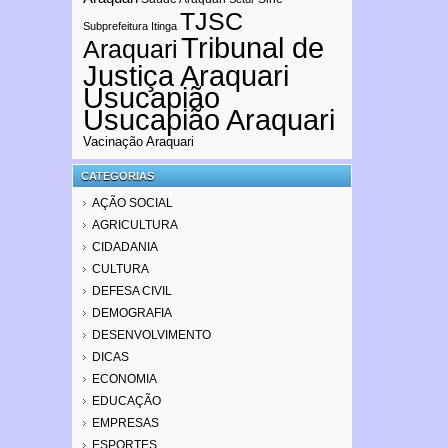
TJSC
Subprefeitura Itinga
Tribunal de
Araquari
Justiça Araquari
Usucapião
Usucapião Araquari
Vacinação Araquari
CATEGORIAS
AÇÃO SOCIAL
AGRICULTURA
CIDADANIA
CULTURA
DEFESA CIVIL
DEMOGRAFIA
DESENVOLVIMENTO
DICAS
ECONOMIA
EDUCAÇÃO
EMPRESAS
ESPORTES