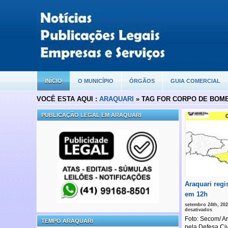
INÍCIO
O MUNICÍPIO
ÓRGÃOS
GUIA COMERCIAL
VOCÊ ESTA AQUI :
ARAQUARI
» TAG FOR CORPO DE BOM
PUBLICAÇÃO LEGAL EM ARAQUARI
Araquari regi
em 12h
setembro 24th, 202
em
desativados
Araqua
Foto: Secom/ Ar
registr
TEMPO ARAQUARI
31
pela Defesa Ci