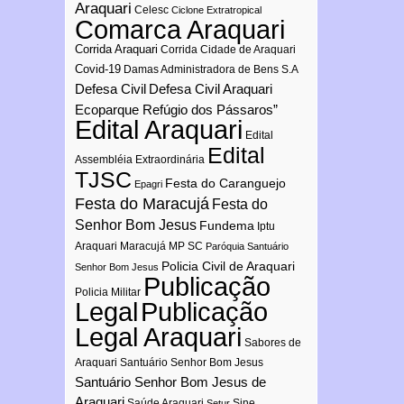
Araquari
Celesc
Ciclone Extratropical
Comarca Araquari
Corrida Araquari
Corrida Cidade de Araquari
Covid-19
Damas Administradora de Bens S.A
Defesa Civil
Defesa Civil Araquari
Ecoparque Refúgio dos Pássaros”
Edital Araquari
Edital
Edital
Assembléia Extraordinária
TJSC
Festa do Caranguejo
Epagri
Festa do Maracujá
Festa do
Senhor Bom Jesus
Fundema
Iptu
Araquari
Maracujá
MP SC
Paróquia Santuário
Policia Civil de Araquari
Senhor Bom Jesus
Publicação
Policia Militar
Publicação
Legal
Legal Araquari
Sabores de
Araquari
Santuário Senhor Bom Jesus
Santuário Senhor Bom Jesus de
Araquari
Saúde Araquari
Sine
Setur