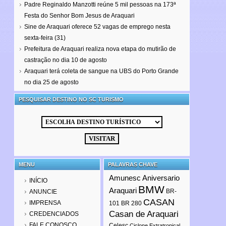
Padre Reginaldo Manzotti reúne 5 mil pessoas na 173ª
Festa do Senhor Bom Jesus de Araquari
Sine de Araquari oferece 52 vagas de emprego nesta
sexta-feira (31)
Prefeitura de Araquari realiza nova etapa do mutirão de
castração no dia 10 de agosto
Araquari terá coleta de sangue na UBS do Porto Grande
no dia 25 de agosto
PESQUISAR DESTINO NO SC TURISMO
MENU
PALAVRAS CHAVE
Amunesc
Aniversario
INÍCIO
BMW
Araquari
BR-
ANUNCIE
CASAN
IMPRENSA
101
BR 280
Casan de Araquari
CREDENCIADOS
FALE CONOSCO
Celesc
Ciclone Extratropical