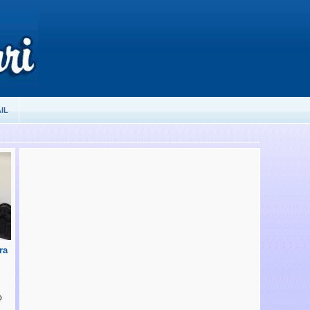
IL
ra
o