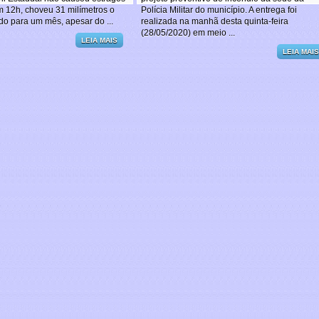
tros
para
m 12h, choveu 31 milímetros o
Polícia Militar do município. A entrega foi
a
prefeitura
do para um mês, apesar do ...
realizada na manhã desta quinta-feira
de
Araquari
(28/05/2020) em meio ...
LEIA MAIS
LEIA MAIS