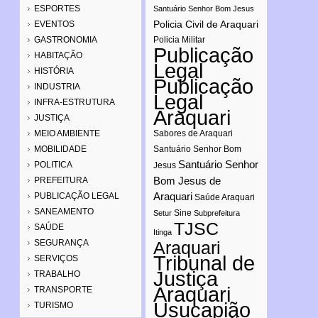
ESPORTES
Santuário Senhor Bom Jesus
Policia Civil de Araquari
EVENTOS
GASTRONOMIA
Policia Militar
Publicação
HABITAÇÃO
Legal
HISTÓRIA
Publicação
INDUSTRIA
Legal
INFRA-ESTRUTURA
Araquari
JUSTIÇA
MEIO AMBIENTE
Sabores de Araquari
MOBILIDADE
Santuário Senhor Bom
Santuário Senhor
POLITICA
Jesus
Bom Jesus de
PREFEITURA
Araquari
PUBLICAÇÃO LEGAL
Saúde Araquari
SANEAMENTO
Sine
Setur
Subprefeitura
TJSC
SAÚDE
Itinga
SEGURANÇA
Araquari
Tribunal de
SERVIÇOS
Justiça
TRABALHO
Araquari
TRANSPORTE
Usucapião
TURISMO