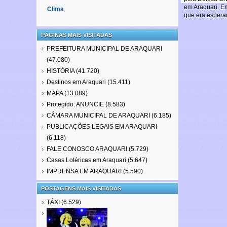
milíme
em Araquari. E
de
Clima
chuva
que era espera
em
12h
PÁGINAS MAIS VISITADAS
PREFEITURA MUNICIPAL DE ARAQUARI
(47.080)
HISTÓRIA
(41.720)
Destinos em Araquari
(15.411)
MAPA
(13.089)
Protegido: ANUNCIE
(8.583)
CÂMARA MUNICIPAL DE ARAQUARI
(6.185)
PUBLICAÇÕES LEGAIS EM ARAQUARI
(6.118)
FALE CONOSCO ARAQUARI
(5.729)
Casas Lotéricas em Araquari
(5.647)
IMPRENSA EM ARAQUARI
(5.590)
POSTAGENS MAIS VISITADAS
TÁXI
(6.529)