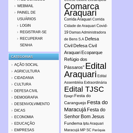
Comarca
WEBMAIL
Araquari
PAINEL DE
USUÁRIOS
Corrida Araquari
Corrida
LOGIN
Covid-
Cidade de Araquari
REGISTRAR-SE
19
Damas Administradora
Defesa
RECUPERAR
de Bens S.A
SENHA
Civil
Defesa Civil
Araquari
Ecoparque
CATEGORIAS
Refúgio dos
Edital
AÇÃO SOCIAL
Pássaros”
AGRICULTURA
Araquari
Edital
CIDADANIA
Assembléia Extraordinária
CULTURA
Edital TJSC
DEFESA CIVIL
Festa do
Epagri
DEMOGRAFIA
Festa do
Caranguejo
DESENVOLVIMENTO
Maracujá
Festa do
DICAS
Senhor Bom Jesus
ECONOMIA
Fundema
EDUCAÇÃO
Iptu Araquari
EMPRESAS
Maracujá
MP SC
Paróquia