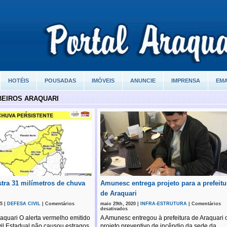
HOTÉIS
POUSADAS
IMÓVEIS
ANUNCIE
IMPRENSA
EMA
BEIROS ARAQUARI
stra 31 milímetros de chuva
Amunesc entrega projeto para a prefeitu
de Araquari
5 |
DEFESA CIVIL
|
Comentários
maio 29th, 2020 |
INFRA-ESTRUTURA
|
Comentários
em
desativados
ri
Amunesc
aquari O alerta vermelho emitido
A Amunesc entregou à prefeitura de Araquari 
a
entrega
projeto
vil Estadual não causou estragos
projeto preventivo de incêndio da sede da