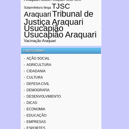
TJSC
Subprefeitura Itinga
Tribunal de
Araquari
Justiça Araquari
Usucapião
Usucapião Araquari
Vacinação Araquari
CATEGORIAS
AÇÃO SOCIAL
AGRICULTURA
CIDADANIA
CULTURA
DEFESA CIVIL
DEMOGRAFIA
DESENVOLVIMENTO
DICAS
ECONOMIA
EDUCAÇÃO
EMPRESAS
ESPORTES