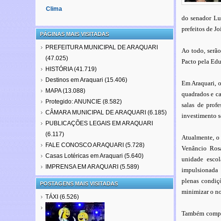
Clima
do senador Lu
prefeitos de Jo
PÁGINAS MAIS VISITADAS
PREFEITURA MUNICIPAL DE ARAQUARI
Ao todo, serão
(47.025)
Pacto pela Ed
HISTÓRIA
(41.719)
Destinos em Araquari
(15.406)
Em Araquari, o
MAPA
(13.088)
quadrados e ca
Protegido: ANUNCIE
(8.582)
salas de profe
CÂMARA MUNICIPAL DE ARAQUARI
(6.185)
investimento s
PUBLICAÇÕES LEGAIS EM ARAQUARI
(6.117)
Atualmente, o 
FALE CONOSCO ARAQUARI
(5.728)
Venâncio Rosa
Casas Lotéricas em Araquari
(5.640)
unidade esco
IMPRENSA EM ARAQUARI
(5.589)
impulsionada 
plenas condiç
POSTAGENS MAIS VISITADAS
minimizar o no
TÁXI
(6.526)
Também compar