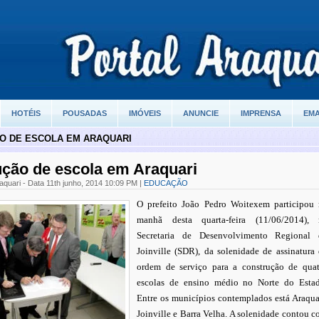
HOTÉIS
POUSADAS
IMÓVEIS
ANUNCIE
IMPRENSA
EMA
O DE ESCOLA EM ARAQUARI
ção de escola em Araquari
aquari - Data 11th junho, 2014 10:09 PM |
EDUCAÇÃO
O prefeito João Pedro Woitexem participou 
manhã desta quarta-feira (11/06/2014), 
Secretaria de Desenvolvimento Regional 
Joinville (SDR), da solenidade de assinatura
ordem de serviço para a construção de quat
escolas de ensino médio no Norte do Estad
Entre os municípios contemplados está Araqua
Joinville e Barra Velha. A solenidade contou 