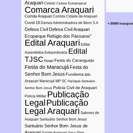
Araquari
Celesc
Ciclone Extratropical
Comarca Araquari
Corrida Araquari
Corrida Cidade de Araquari
Covid-19
Damas Administradora de Bens S.A
«
BMW inaugura
Defesa Civil
Defesa Civil Araquari
Ecoparque Refúgio dos Pássaros”
Edital Araquari
Edital
Edital
Assembléia Extraordinária
TJSC
Festa do Caranguejo
Epagri
Festa do Maracujá
Festa do
Senhor Bom Jesus
Fundema
Iptu
Araquari
Maracujá
MP SC
Paróquia Santuário
Policia Civil de Araquari
Senhor Bom Jesus
Publicação
Policia Militar
Publicação
Legal
Legal Araquari
Sabores de
Araquari
Santuário Senhor Bom Jesus
Santuário Senhor Bom Jesus de
Araquari
Saúde Araquari
Sine
Setur