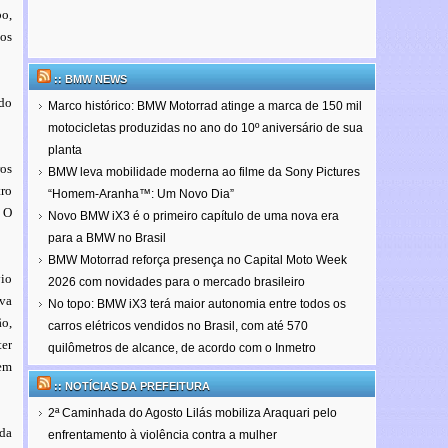
o,
dos
:: BMW NEWS
 do
Marco histórico: BMW Motorrad atinge a marca de 150 mil
motocicletas produzidas no ano do 10º aniversário de sua
planta
ros
BMW leva mobilidade moderna ao filme da Sony Pictures
tro
“Homem-Aranha™: Um Novo Dia”
. O
Novo BMW iX3 é o primeiro capítulo de uma nova era
para a BMW no Brasil
BMW Motorrad reforça presença no Capital Moto Week
vio
2026 com novidades para o mercado brasileiro
ova
No topo: BMW iX3 terá maior autonomia entre todos os
o,
carros elétricos vendidos no Brasil, com até 570
er
quilômetros de alcance, de acordo com o Inmetro
vem
:: NOTÍCIAS DA PREFEITURA
2ª Caminhada do Agosto Lilás mobiliza Araquari pelo
 da
enfrentamento à violência contra a mulher