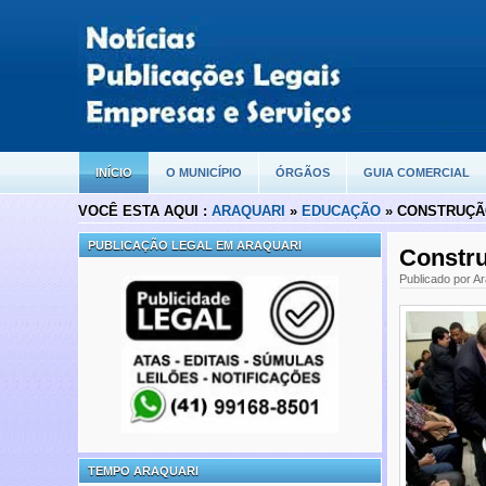
INÍCIO
O MUNICÍPIO
ÓRGÃOS
GUIA COMERCIAL
VOCÊ ESTA AQUI :
ARAQUARI
»
EDUCAÇÃO
» CONSTRUÇÃ
PUBLICAÇÃO LEGAL EM ARAQUARI
Constru
Publicado por Ar
TEMPO ARAQUARI