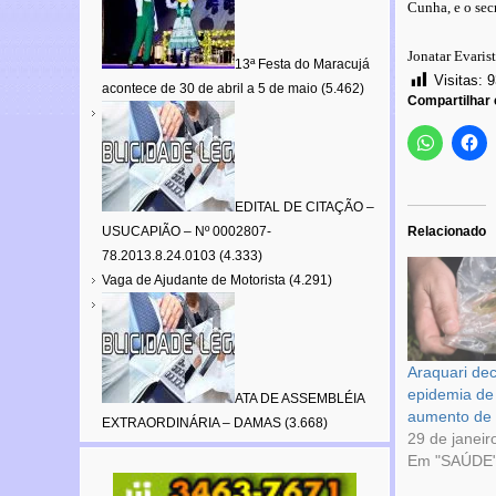
Cunha, e o sec
Jonatar Evaris
13ª Festa do Maracujá
Visitas:
9
acontece de 30 de abril a 5 de maio
(5.462)
Compartilhar
EDITAL DE CITAÇÃO –
USUCAPIÃO – Nº 0002807-
Relacionado
78.2013.8.24.0103
(4.333)
Vaga de Ajudante de Motorista
(4.291)
Araquari dec
epidemia d
ATA DE ASSEMBLÉIA
aumento de
EXTRAORDINÁRIA – DAMAS
(3.668)
29 de janeir
Em "SAÚDE