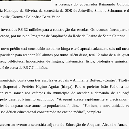
a presença do governador Raimundo Colomb
iz Henrique da Silveira, da secretária da SDR de Joinville, Simone Schramm, e 
inville, Garuva e Balneário Barra Velha.
 investidos R$ 32 milhões para a construção das escolas. Os recursos fazem parte
ucação, por meio do Programa de Ampliação da Rede de Ensino de Santa Catarina.
 novo prédio será construído no bairro Itinga e terá aproximadamente seis mil met
pacidade para atender 700 alunos por turno. Além disso, terá 12 salas de aula, qua
ssor, biblioteca, laboratórios de línguas, matemática, física, biologia e química
erá de cerca de R$ 7.7 milhões.
município conta com três escolas estaduais – Almirante Boiteux (Centro), Titoli
 (Itapocu) e Prefeito Higino Aguiar (Itinga). Para o prefeito João Pedro, a n
lar vem somar aos esforços do município de atender a demanda de educaçã
pelo desenvolvimento econômico. “Araquari cresce rapidamente e precisamos t
ões de amparar esse aumento populacional”, disse. “Por isso, a nova unidade 
sso déficit educacional concentrado no ensino médio”, completa.
eceu ao evento a secretária adjunta de Educação de Araquari, Alcemira Amara