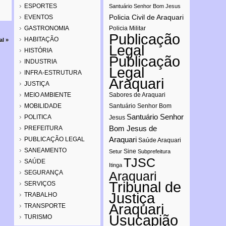
ESPORTES
Santuário Senhor Bom Jesus
Policia Civil de Araquari
EVENTOS
GASTRONOMIA
Policia Militar
Publicação
HABITAÇÃO
al
»
Legal
HISTÓRIA
Publicação
INDUSTRIA
Legal
INFRA-ESTRUTURA
Araquari
JUSTIÇA
MEIO AMBIENTE
Sabores de Araquari
MOBILIDADE
Santuário Senhor Bom
Santuário Senhor
POLITICA
Jesus
Bom Jesus de
PREFEITURA
Araquari
PUBLICAÇÃO LEGAL
Saúde Araquari
SANEAMENTO
Sine
Setur
Subprefeitura
TJSC
SAÚDE
Itinga
SEGURANÇA
Araquari
Tribunal de
SERVIÇOS
Justiça
TRABALHO
Araquari
TRANSPORTE
Usucapião
TURISMO