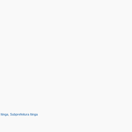
:
Itinga
,
Subprefeitura Itinga