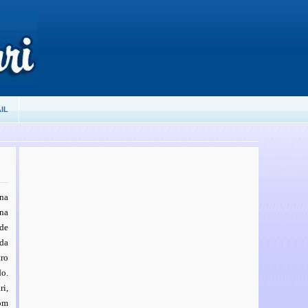
IL
na
na
de
 da
ro
o.
ri,
com