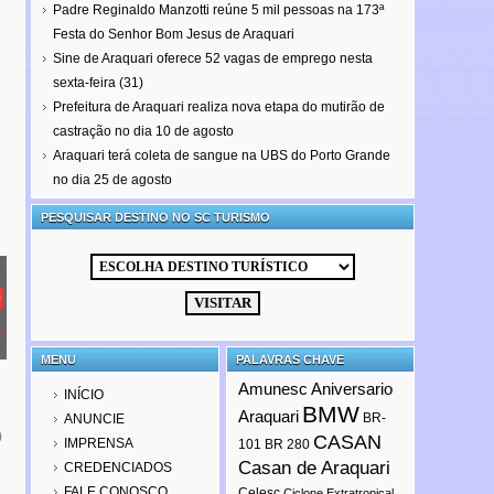
Padre Reginaldo Manzotti reúne 5 mil pessoas na 173ª
Festa do Senhor Bom Jesus de Araquari
Sine de Araquari oferece 52 vagas de emprego nesta
sexta-feira (31)
Prefeitura de Araquari realiza nova etapa do mutirão de
castração no dia 10 de agosto
Araquari terá coleta de sangue na UBS do Porto Grande
no dia 25 de agosto
PESQUISAR DESTINO NO SC TURISMO
MENU
PALAVRAS CHAVE
Amunesc
Aniversario
INÍCIO
BMW
Araquari
BR-
ANUNCIE
0
CASAN
IMPRENSA
101
BR 280
Casan de Araquari
CREDENCIADOS
FALE CONOSCO
Celesc
Ciclone Extratropical