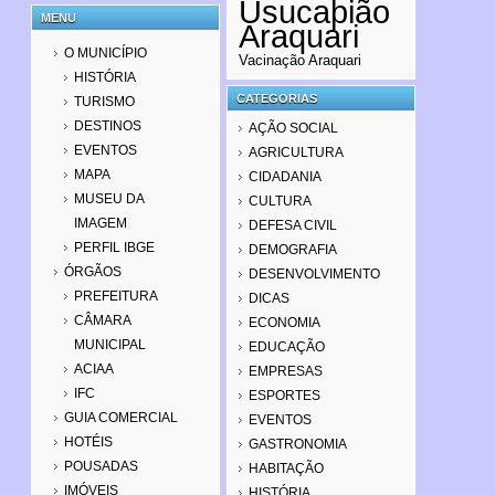
Usucapião
MENU
Araquari
O MUNICÍPIO
Vacinação Araquari
HISTÓRIA
CATEGORIAS
TURISMO
DESTINOS
AÇÃO SOCIAL
EVENTOS
AGRICULTURA
MAPA
CIDADANIA
MUSEU DA
CULTURA
IMAGEM
DEFESA CIVIL
PERFIL IBGE
DEMOGRAFIA
ÓRGÃOS
DESENVOLVIMENTO
PREFEITURA
DICAS
CÂMARA
ECONOMIA
MUNICIPAL
EDUCAÇÃO
ACIAA
EMPRESAS
IFC
ESPORTES
GUIA COMERCIAL
EVENTOS
HOTÉIS
GASTRONOMIA
POUSADAS
HABITAÇÃO
IMÓVEIS
HISTÓRIA