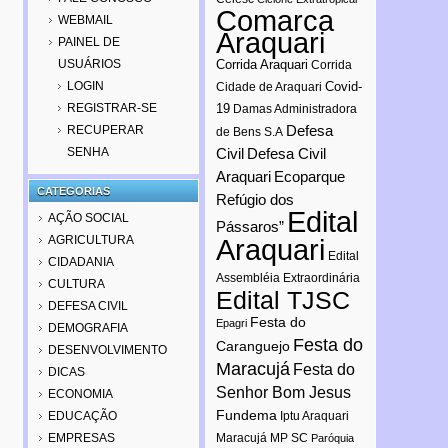
Comarca
WEBMAIL
Araquari
PAINEL DE
USUÁRIOS
Corrida Araquari
Corrida
LOGIN
Covid-
Cidade de Araquari
REGISTRAR-SE
19
Damas Administradora
Defesa
RECUPERAR
de Bens S.A
SENHA
Civil
Defesa Civil
Araquari
Ecoparque
CATEGORIAS
Refúgio dos
Edital
AÇÃO SOCIAL
Pássaros”
AGRICULTURA
Araquari
Edital
CIDADANIA
Assembléia Extraordinária
CULTURA
Edital TJSC
DEFESA CIVIL
Festa do
Epagri
DEMOGRAFIA
Festa do
Caranguejo
DESENVOLVIMENTO
Maracujá
Festa do
DICAS
Senhor Bom Jesus
ECONOMIA
Fundema
EDUCAÇÃO
Iptu Araquari
EMPRESAS
Maracujá
MP SC
Paróquia