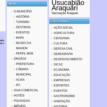
Usucapião
MENU
,
Araquari
O MUNICÍPIO
Vacinação Araquari
HISTÓRIA
CATEGORIAS
TURISMO
DESTINOS
AÇÃO SOCIAL
EVENTOS
AGRICULTURA
MAPA
CIDADANIA
pelo
MUSEU DA
CULTURA
da
»
IMAGEM
DEFESA CIVIL
PERFIL IBGE
DEMOGRAFIA
ÓRGÃOS
DESENVOLVIMENTO
PREFEITURA
DICAS
CÂMARA
ECONOMIA
MUNICIPAL
EDUCAÇÃO
ACIAA
EMPRESAS
IFC
ESPORTES
GUIA COMERCIAL
EVENTOS
HOTÉIS
GASTRONOMIA
POUSADAS
HABITAÇÃO
IMÓVEIS
HISTÓRIA