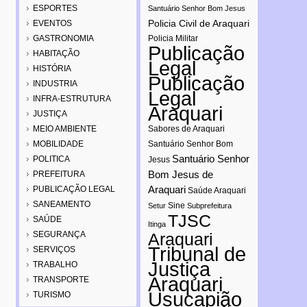
ESPORTES
Santuário Senhor Bom Jesus
Policia Civil de Araquari
EVENTOS
GASTRONOMIA
Policia Militar
Publicação
HABITAÇÃO
Legal
HISTÓRIA
Publicação
INDUSTRIA
Legal
INFRA-ESTRUTURA
Araquari
JUSTIÇA
MEIO AMBIENTE
Sabores de Araquari
MOBILIDADE
Santuário Senhor Bom
Santuário Senhor
POLITICA
Jesus
Bom Jesus de
PREFEITURA
Araquari
PUBLICAÇÃO LEGAL
Saúde Araquari
SANEAMENTO
Sine
Setur
Subprefeitura
TJSC
SAÚDE
Itinga
SEGURANÇA
Araquari
Tribunal de
SERVIÇOS
Justiça
TRABALHO
Araquari
TRANSPORTE
Usucapião
TURISMO