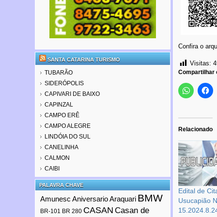
Confira o arq
SANTA CATARINA TURISMO
Visitas:
4
Compartilhar
TUBARÃO
SIDERÓPOLIS
CAPIVARI DE BAIXO
CAPINZAL
CAMPO ERÊ
CAMPO ALEGRE
Relacionado
LINDÓIA DO SUL
CANELINHA
CALMON
CAIBI
PALAVRA CHAVE
Edital de Ci
BMW
Amunesc
Aniversario Araquari
Usucapião N
CASAN
Casan de
15.2024.8.
BR-101
BR 280