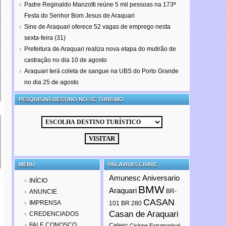
Padre Reginaldo Manzotti reúne 5 mil pessoas na 173ª
Festa do Senhor Bom Jesus de Araquari
Sine de Araquari oferece 52 vagas de emprego nesta
sexta-feira (31)
Prefeitura de Araquari realiza nova etapa do mutirão de
castração no dia 10 de agosto
Araquari terá coleta de sangue na UBS do Porto Grande
no dia 25 de agosto
PESQUISAR DESTINO NO SC TURISMO
MENU
PALAVRAS CHAVE
Amunesc
Aniversario
INÍCIO
BMW
Araquari
BR-
ANUNCIE
CASAN
IMPRENSA
101
BR 280
Casan de Araquari
CREDENCIADOS
FALE CONOSCO
Celesc
Ciclone Extratropical