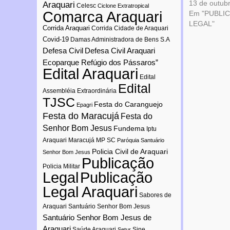
13 de outub
Araquari
Celesc
Ciclone Extratropical
Comarca Araquari
Em "PUBLI
LEGAL"
Corrida Araquari
Corrida Cidade de Araquari
Covid-19
Damas Administradora de Bens S.A
Defesa Civil
Defesa Civil Araquari
Ecoparque Refúgio dos Pássaros”
Edital Araquari
Edital
Edital
Assembléia Extraordinária
TJSC
Festa do Caranguejo
Epagri
Festa do Maracujá
Festa do
Senhor Bom Jesus
Fundema
Iptu
Araquari
Maracujá
MP SC
Paróquia Santuário
Policia Civil de Araquari
Senhor Bom Jesus
Publicação
Policia Militar
Publicação
Legal
Legal Araquari
Sabores de
Araquari
Santuário Senhor Bom Jesus
Santuário Senhor Bom Jesus de
Araquari
Saúde Araquari
Sine
Setur