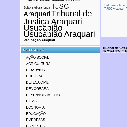
TJSC
Palavras chave
Subprefeitura Itinga
TJSC Araquari
,
Tribunal de
Araquari
Justiça Araquari
Usucapião
Usucapião Araquari
Vacinação Araquari
«
Edital de Cita
CATEGORIAS
82.2024.8.24.01
AÇÃO SOCIAL
AGRICULTURA
CIDADANIA
CULTURA
DEFESA CIVIL
DEMOGRAFIA
DESENVOLVIMENTO
DICAS
ECONOMIA
EDUCAÇÃO
EMPRESAS
ESPORTES