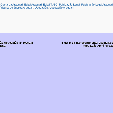
:
Comarca Araquari
,
Edital Araquari
,
Edital TJSC
,
Publicação Legal
,
Publicação Legal Araquari
Tribunal de Justiça Araquari
,
Usucapião
,
Usucapião Araquari
ção Usucapião Nº 5005033-
BMW R 18 Transcontinental assinada 
03/SC
Papa Leão XIV é leiloa