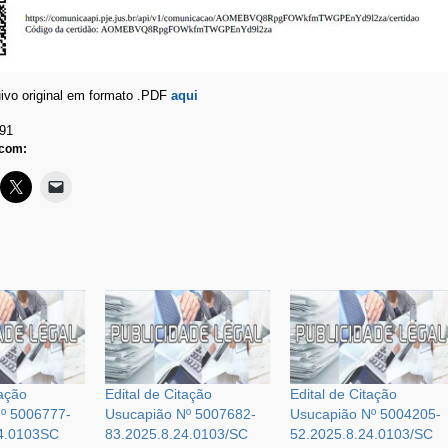
uivo original em formato .PDF
aqui
91
 com:
tação
Edital de Citação
Edital de Citação
º 5006777-
Usucapião Nº 5007682-
Usucapião Nº 5004205-
24.0103SC
83.2025.8.24.0103/SC
52.2025.8.24.0103/SC