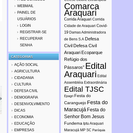
Comarca
WEBMAIL
Araquari
PAINEL DE
USUÁRIOS
Corrida Araquari
Corrida
LOGIN
Covid-
Cidade de Araquari
REGISTRAR-SE
19
Damas Administradora
Defesa
RECUPERAR
de Bens S.A
SENHA
Civil
Defesa Civil
Araquari
Ecoparque
CATEGORIAS
Refúgio dos
Edital
AÇÃO SOCIAL
Pássaros”
AGRICULTURA
Araquari
Edital
CIDADANIA
Assembléia Extraordinária
CULTURA
Edital TJSC
DEFESA CIVIL
Festa do
Epagri
DEMOGRAFIA
Festa do
Caranguejo
DESENVOLVIMENTO
Maracujá
Festa do
DICAS
Senhor Bom Jesus
ECONOMIA
Fundema
EDUCAÇÃO
Iptu Araquari
EMPRESAS
Maracujá
MP SC
Paróquia