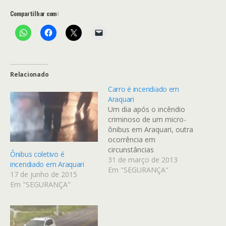
Compartilhar com:
Relacionado
Carro é incendiado em
Araquari
Um dia após o incêndio
criminoso de um micro-
ônibus em Araquari, outra
ocorrência em
circunstâncias
Ônibus coletivo é
semelhantes, e na mesma
31 de março de 2013
incendiado em Araquari
região, desta vez teve
Em "SEGURANÇA"
17 de junho de 2015
como alvo o Ford Ka
Em "SEGURANÇA"
placa MBC 9117. O carro
estava estacionado em
frente à casa do
proprietário na rua Adolfo