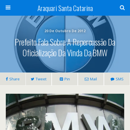
Araquari Santa Catarina
20 De Outubro De 2012
Prefeito Fala Sobre A Repercussão Da
Oficialização Da Vinda Da BMW
Share
Tweet
Pin
Mail
SMS