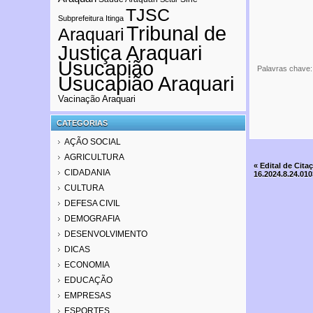
TJSC
Subprefeitura Itinga
Tribunal de
Araquari
Justiça Araquari
Usucapião
Palavras chave
Usucapião Araquari
Vacinação Araquari
CATEGORIAS
AÇÃO SOCIAL
AGRICULTURA
«
Edital de Cita
CIDADANIA
16.2024.8.24.01
CULTURA
DEFESA CIVIL
DEMOGRAFIA
DESENVOLVIMENTO
DICAS
ECONOMIA
EDUCAÇÃO
EMPRESAS
ESPORTES