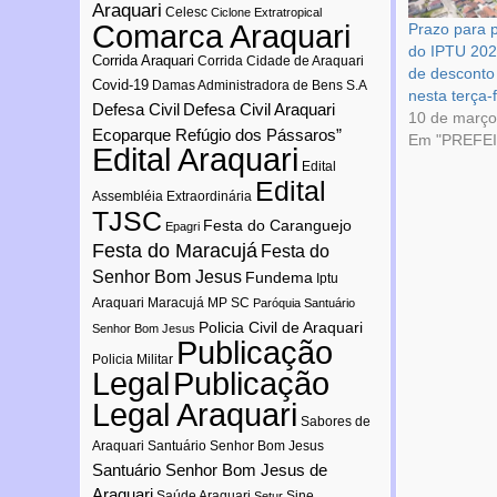
Araquari
Celesc
Ciclone Extratropical
Comarca Araquari
Prazo para
do IPTU 20
Corrida Araquari
Corrida Cidade de Araquari
de desconto
Covid-19
Damas Administradora de Bens S.A
nesta terça-f
Defesa Civil
Defesa Civil Araquari
10 de março
Ecoparque Refúgio dos Pássaros”
Em "PREFE
Edital Araquari
Edital
Edital
Assembléia Extraordinária
TJSC
Festa do Caranguejo
Epagri
Festa do Maracujá
Festa do
Senhor Bom Jesus
Fundema
Iptu
Araquari
Maracujá
MP SC
Paróquia Santuário
Policia Civil de Araquari
Senhor Bom Jesus
Publicação
Policia Militar
Publicação
Legal
Legal Araquari
Sabores de
Araquari
Santuário Senhor Bom Jesus
Santuário Senhor Bom Jesus de
Araquari
Saúde Araquari
Sine
Setur