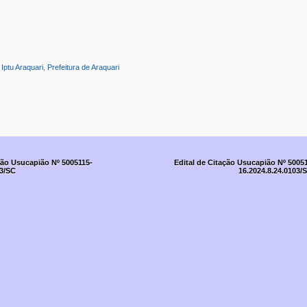
:
Iptu Araquari
,
Prefeitura de Araquari
ção Usucapião Nº 5005115-
Edital de Citação Usucapião Nº 5005
03/SC
16.2024.8.24.0103/