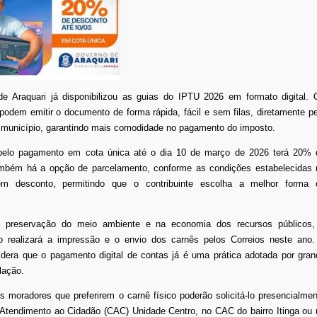
 de Araquari já disponibilizou as guias do IPTU 2026 em formato digital. 
 podem emitir o documento de forma rápida, fácil e sem filas, diretamente p
do município, garantindo mais comodidade no pagamento do imposto.
elo pagamento em cota única até o dia 10 de março de 2026 terá 20% 
mbém há a opção de parcelamento, conforme as condições estabelecidas 
sem desconto, permitindo que o contribuinte escolha a melhor forma 
 preservação do meio ambiente e na economia dos recursos públicos,
ão realizará a impressão e o envio dos carnês pelos Correios neste ano.
idera que o pagamento digital de contas já é uma prática adotada por gran
lação.
s moradores que preferirem o carnê físico poderão solicitá-lo presencialmen
 Atendimento ao Cidadão (CAC) Unidade Centro, no CAC do bairro Itinga ou 