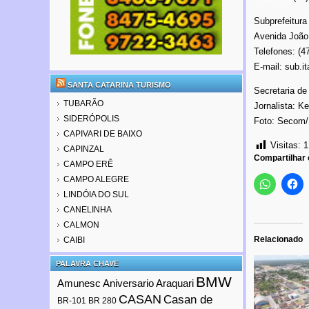
Subprefeitura
Avenida João
Telefones: (4
E-mail: sub.i
SANTA CATARINA TURISMO
Secretaria d
TUBARÃO
Jornalista: K
SIDERÓPOLIS
Foto: Secom/
CAPIVARI DE BAIXO
Visitas:
1
CAPINZAL
Compartilhar
CAMPO ERÊ
CAMPO ALEGRE
LINDÓIA DO SUL
CANELINHA
CALMON
Relacionado
CAIBI
PALAVRA CHAVE
BMW
Amunesc
Aniversario Araquari
CASAN
Casan de
BR-101
BR 280