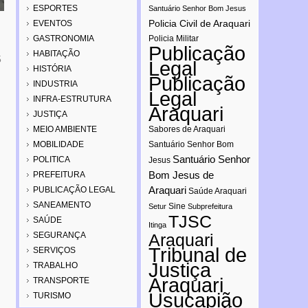
ESPORTES
Santuário Senhor Bom Jesus
Policia Civil de Araquari
EVENTOS
GASTRONOMIA
Policia Militar
Publicação
HABITAÇÃO
5
Legal
HISTÓRIA
Publicação
INDUSTRIA
Legal
INFRA-ESTRUTURA
Araquari
JUSTIÇA
MEIO AMBIENTE
Sabores de Araquari
MOBILIDADE
Santuário Senhor Bom
Santuário Senhor
POLITICA
Jesus
Bom Jesus de
PREFEITURA
Araquari
PUBLICAÇÃO LEGAL
Saúde Araquari
SANEAMENTO
Sine
Setur
Subprefeitura
TJSC
SAÚDE
Itinga
SEGURANÇA
Araquari
Tribunal de
SERVIÇOS
Justiça
TRABALHO
Araquari
TRANSPORTE
Usucapião
TURISMO