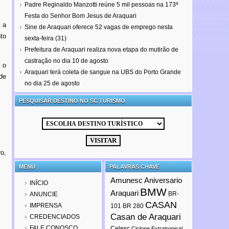
Padre Reginaldo Manzotti reúne 5 mil pessoas na 173ª
Festa do Senhor Bom Jesus de Araquari
 a
Sine de Araquari oferece 52 vagas de emprego nesta
to
sexta-feira (31)
Prefeitura de Araquari realiza nova etapa do mutirão de
castração no dia 10 de agosto
 o
Araquari terá coleta de sangue na UBS do Porto Grande
 de
no dia 25 de agosto
PESQUISAR DESTINO NO SC TURISMO
o,
MENU
PALAVRAS CHAVE
Amunesc
Aniversario
INÍCIO
BMW
Araquari
BR-
ANUNCIE
CASAN
IMPRENSA
101
BR 280
Casan de Araquari
CREDENCIADOS
FALE CONOSCO
Celesc
Ciclone Extratropical