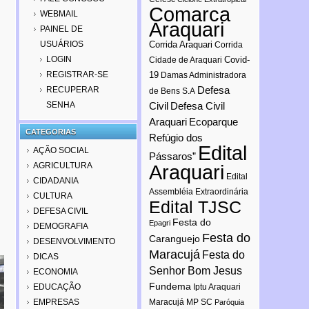
Comarca
WEBMAIL
Araquari
PAINEL DE
USUÁRIOS
Corrida Araquari
Corrida
LOGIN
Covid-
Cidade de Araquari
REGISTRAR-SE
19
Damas Administradora
Defesa
RECUPERAR
de Bens S.A
SENHA
Civil
Defesa Civil
Araquari
Ecoparque
CATEGORIAS
Refúgio dos
Edital
AÇÃO SOCIAL
Pássaros”
AGRICULTURA
Araquari
Edital
CIDADANIA
Assembléia Extraordinária
CULTURA
Edital TJSC
DEFESA CIVIL
Festa do
Epagri
DEMOGRAFIA
Festa do
Caranguejo
DESENVOLVIMENTO
Maracujá
Festa do
DICAS
Senhor Bom Jesus
ECONOMIA
Fundema
EDUCAÇÃO
Iptu Araquari
EMPRESAS
Maracujá
MP SC
Paróquia