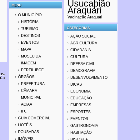
Usucapião
MENU
Araquari
O MUNICÍPIO
Vacinação Araquari
HISTÓRIA
CATEGORIAS
TURISMO
DESTINOS
AÇÃO SOCIAL
EVENTOS
AGRICULTURA
MAPA
CIDADANIA
MUSEU DA
CULTURA
IMAGEM
DEFESA CIVIL
PERFIL IBGE
DEMOGRAFIA
115-
ÓRGÃOS
DESENVOLVIMENTO
SC
»
PREFEITURA
DICAS
CÂMARA
ECONOMIA
MUNICIPAL
EDUCAÇÃO
ACIAA
EMPRESAS
IFC
ESPORTES
GUIA COMERCIAL
EVENTOS
HOTÉIS
GASTRONOMIA
POUSADAS
HABITAÇÃO
IMÓVEIS
HISTÓRIA