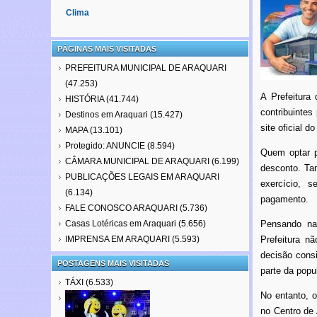
Clima
PÁGINAS MAIS VISITADAS
PREFEITURA MUNICIPAL DE ARAQUARI
(47.253)
A Prefeitura
HISTÓRIA
(41.744)
contribuintes
Destinos em Araquari
(15.427)
site oficial 
MAPA
(13.101)
Protegido: ANUNCIE
(8.594)
Quem optar p
CÂMARA MUNICIPAL DE ARAQUARI
(6.199)
desconto. Ta
PUBLICAÇÕES LEGAIS EM ARAQUARI
exercício, 
(6.134)
pagamento.
FALE CONOSCO ARAQUARI
(5.736)
Casas Lotéricas em Araquari
(5.656)
Pensando na
IMPRENSA EM ARAQUARI
(5.593)
Prefeitura n
decisão cons
POSTAGENS MAIS VISITADAS
parte da popu
TÁXI
(6.533)
No entanto, o
no Centro de