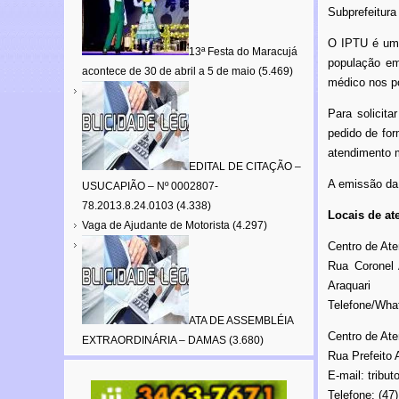
Subprefeitura
O IPTU é uma 
13ª Festa do Maracujá
população em
acontece de 30 de abril a 5 de maio
(5.469)
médico nos po
Para solicita
pedido de for
atendimento 
EDITAL DE CITAÇÃO –
A emissão da
USUCAPIÃO – Nº 0002807-
78.2013.8.24.0103
(4.338)
Locais de at
Vaga de Ajudante de Motorista
(4.297)
Centro de At
Rua Coronel 
Araquari
Telefone/Wha
ATA DE ASSEMBLÉIA
Centro de Ate
EXTRAORDINÁRIA – DAMAS
(3.680)
Rua Prefeito 
E-mail: tribut
Telefone: (47