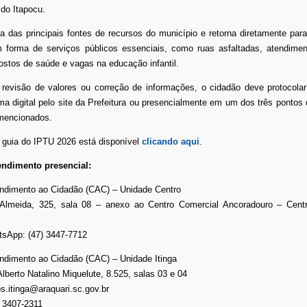
 do Itapocu.
das principais fontes de recursos do município e retorna diretamente para
 forma de serviços públicos essenciais, como ruas asfaltadas, atendimen
stos de saúde e vagas na educação infantil.
r revisão de valores ou correção de informações, o cidadão deve protocolar
ma digital pelo site da Prefeitura ou presencialmente em um dos três pontos
mencionados.
 guia do IPTU 2026 está disponível
clicando aqui
.
endimento presencial:
endimento ao Cidadão (CAC) – Unidade Centro
Almeida, 325, sala 08 – anexo ao Centro Comercial Ancoradouro – Centr
tsApp: (47) 3447-7712
ndimento ao Cidadão (CAC) – Unidade Itinga
Alberto Natalino Miquelute, 8.525, salas 03 e 04
os.itinga@araquari.sc.gov.br
) 3407-2311