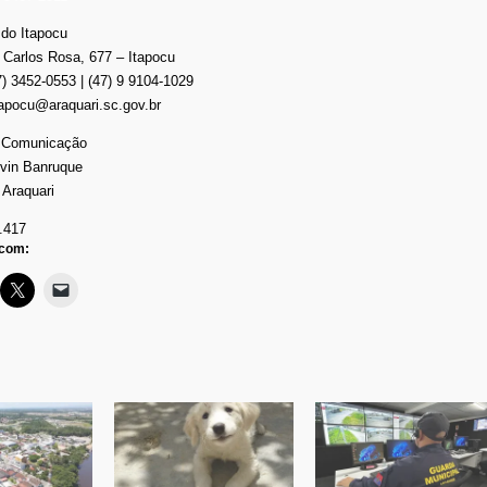
 do Itapocu
 Carlos Rosa, 677 – Itapocu
7) 3452-0553 | (47) 9 9104-1029
tapocu@araquari.sc.gov.br
e Comunicação
evin Banruque
 Araquari
.417
 com: