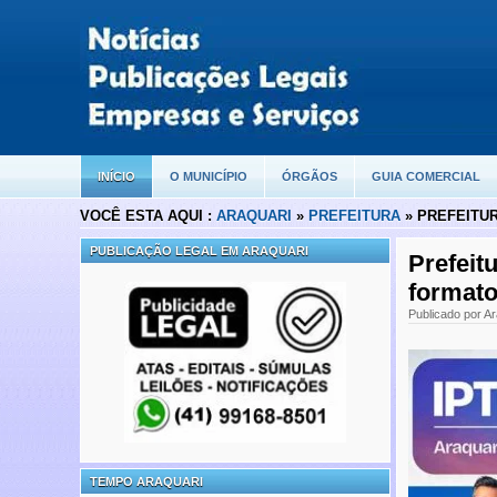
INÍCIO
O MUNICÍPIO
ÓRGÃOS
GUIA COMERCIAL
VOCÊ ESTA AQUI :
ARAQUARI
»
PREFEITURA
» PREFEITUR
PUBLICAÇÃO LEGAL EM ARAQUARI
Prefeit
formato 
Publicado por Ar
TEMPO ARAQUARI