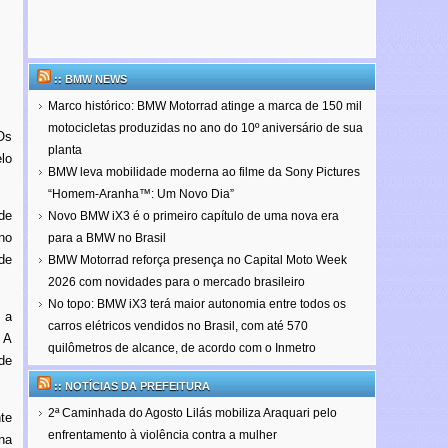
:: BMW NEWS
Marco histórico: BMW Motorrad atinge a marca de 150 mil
motocicletas produzidas no ano do 10º aniversário de sua
Os
planta
elo
BMW leva mobilidade moderna ao filme da Sony Pictures
“Homem-Aranha™: Um Novo Dia”
de
Novo BMW iX3 é o primeiro capítulo de uma nova era
no
para a BMW no Brasil
de
BMW Motorrad reforça presença no Capital Moto Week
2026 com novidades para o mercado brasileiro
No topo: BMW iX3 terá maior autonomia entre todos os
 a
carros elétricos vendidos no Brasil, com até 570
 A
quilômetros de alcance, de acordo com o Inmetro
de
:: NOTÍCIAS DA PREFEITURA
2ª Caminhada do Agosto Lilás mobiliza Araquari pelo
te
enfrentamento à violência contra a mulher
na