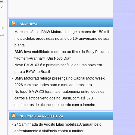
ima
pal
:: BMW NEWS
a e
Marco histórico: BMW Motorrad atinge a marca de 150 mil
 Km
motocicletas produzidas no ano do 10º aniversário de sua
planta
BMW leva mobilidade moderna ao filme da Sony Pictures
“Homem-Aranha™: Um Novo Dia”
Novo BMW iX3 é o primeiro capítulo de uma nova era
para a BMW no Brasil
BMW Motorrad reforça presença no Capital Moto Week
2026 com novidades para o mercado brasileiro
No topo: BMW iX3 terá maior autonomia entre todos os
carros elétricos vendidos no Brasil, com até 570
quilômetros de alcance, de acordo com o Inmetro
:: NOTÍCIAS DA PREFEITURA
2ª Caminhada do Agosto Lilás mobiliza Araquari pelo
enfrentamento à violência contra a mulher