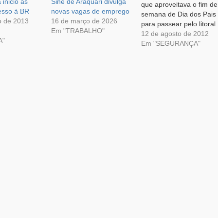
 inicio as
Sine de Araquari divulga
que aproveitava o fim de
esso à BR
novas vagas de emprego
semana de Dia dos Pais
o de 2013
16 de março de 2026
para passear pelo litoral
Em "TRABALHO"
de Santa Catarina.
12 de agosto de 2012
A"
Enquanto eles
Em "SEGURANÇA"
trafegavam pela BR-280
para jantar em São
Francisco do Sul, por
volta de 20 horas de
sábado, um grave
acidente de trânsito tirou
a…