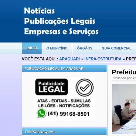
INÍCIO
O MUNICÍPIO
ÓRGÃOS
GUIA COMERCIAL
VOCÊ ESTA AQUI :
ARAQUARI
»
INFRA-ESTRUTURA
» PREF
PUBLICAÇÃO LEGAL EM ARAQUARI
Prefeit
Publicado por Ar
TEMPO ARAQUARI