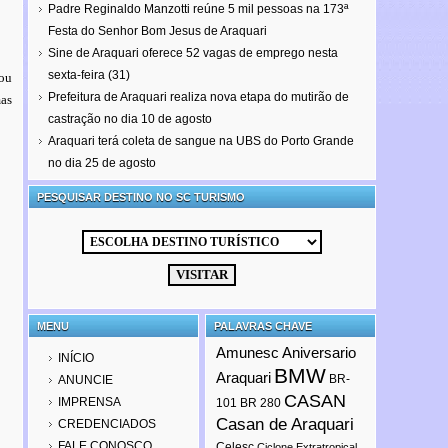
Padre Reginaldo Manzotti reúne 5 mil pessoas na 173ª
Festa do Senhor Bom Jesus de Araquari
Sine de Araquari oferece 52 vagas de emprego nesta
sexta-feira (31)
cou
Prefeitura de Araquari realiza nova etapa do mutirão de
mas
castração no dia 10 de agosto
Araquari terá coleta de sangue na UBS do Porto Grande
no dia 25 de agosto
PESQUISAR DESTINO NO SC TURISMO
MENU
PALAVRAS CHAVE
Amunesc
Aniversario
INÍCIO
BMW
Araquari
BR-
ANUNCIE
CASAN
IMPRENSA
101
BR 280
Casan de Araquari
CREDENCIADOS
FALE CONOSCO
Celesc
Ciclone Extratropical