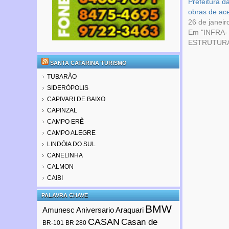
Prefeitura da
obras de ac
26 de janeir
Em "INFRA-
ESTRUTUR
SANTA CATARINA TURISMO
TUBARÃO
SIDERÓPOLIS
CAPIVARI DE BAIXO
CAPINZAL
CAMPO ERÊ
CAMPO ALEGRE
LINDÓIA DO SUL
CANELINHA
CALMON
CAIBI
PALAVRA CHAVE
BMW
Amunesc
Aniversario Araquari
CASAN
Casan de
BR-101
BR 280