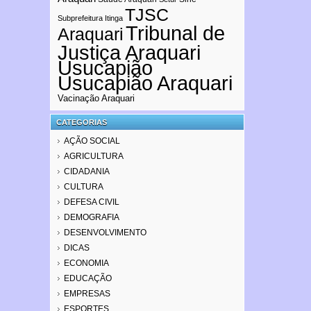
TJSC
Subprefeitura Itinga
Tribunal de
Araquari
Justiça Araquari
Usucapião
Usucapião Araquari
Vacinação Araquari
CATEGORIAS
AÇÃO SOCIAL
AGRICULTURA
CIDADANIA
CULTURA
DEFESA CIVIL
DEMOGRAFIA
DESENVOLVIMENTO
DICAS
ECONOMIA
EDUCAÇÃO
EMPRESAS
ESPORTES