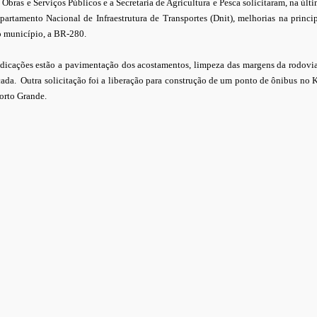
 Obras e Serviços Públicos e a Secretaria de Agricultura e Pesca solicitaram, na últ
artamento Nacional de Infraestrutura de Transportes (Dnit), melhorias na princi
 o município, a BR-280.
ndicações estão a pavimentação dos acostamentos, limpeza das margens da rodovi
çada. Outra solicitação foi a liberação para construção de um ponto de ônibus no
Porto Grande.