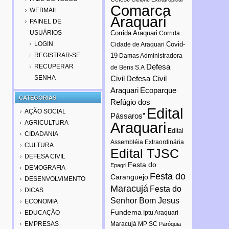
Comarca
WEBMAIL
Araquari
PAINEL DE
USUÁRIOS
Corrida Araquari
Corrida
LOGIN
Covid-
Cidade de Araquari
REGISTRAR-SE
19
Damas Administradora
Defesa
RECUPERAR
de Bens S.A
SENHA
Civil
Defesa Civil
Araquari
Ecoparque
CATEGORIAS
Refúgio dos
Edital
AÇÃO SOCIAL
Pássaros”
AGRICULTURA
Araquari
Edital
CIDADANIA
Assembléia Extraordinária
CULTURA
Edital TJSC
DEFESA CIVIL
Festa do
Epagri
DEMOGRAFIA
Festa do
Caranguejo
DESENVOLVIMENTO
Maracujá
Festa do
DICAS
Senhor Bom Jesus
ECONOMIA
Fundema
EDUCAÇÃO
Iptu Araquari
EMPRESAS
Maracujá
MP SC
Paróquia