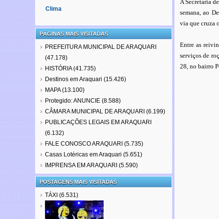
A Secretaria de
Clima
semana, ao Dep
via que cruza
PÁGINAS MAIS VISITADAS
Entre as reivi
PREFEITURA MUNICIPAL DE ARAQUARI
serviços de ro
(47.178)
28, no bairro 
HISTÓRIA
(41.735)
Destinos em Araquari
(15.426)
MAPA
(13.100)
Protegido: ANUNCIE
(8.588)
CÂMARA MUNICIPAL DE ARAQUARI
(6.199)
PUBLICAÇÕES LEGAIS EM ARAQUARI
(6.132)
FALE CONOSCO ARAQUARI
(5.735)
Casas Lotéricas em Araquari
(5.651)
IMPRENSA EM ARAQUARI
(5.590)
POSTAGENS MAIS VISITADAS
TÁXI
(6.531)