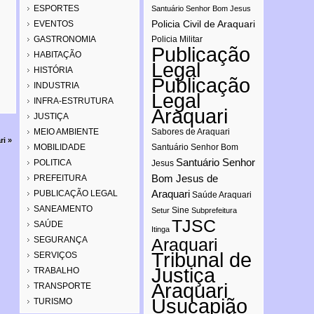
ESPORTES
Santuário Senhor Bom Jesus
Policia Civil de Araquari
EVENTOS
GASTRONOMIA
Policia Militar
Publicação
HABITAÇÃO
Legal
HISTÓRIA
Publicação
INDUSTRIA
Legal
INFRA-ESTRUTURA
Araquari
JUSTIÇA
MEIO AMBIENTE
Sabores de Araquari
ri
»
MOBILIDADE
Santuário Senhor Bom
Santuário Senhor
POLITICA
Jesus
Bom Jesus de
PREFEITURA
Araquari
PUBLICAÇÃO LEGAL
Saúde Araquari
SANEAMENTO
Sine
Setur
Subprefeitura
TJSC
SAÚDE
Itinga
SEGURANÇA
Araquari
Tribunal de
SERVIÇOS
Justiça
TRABALHO
Araquari
TRANSPORTE
Usucapião
TURISMO