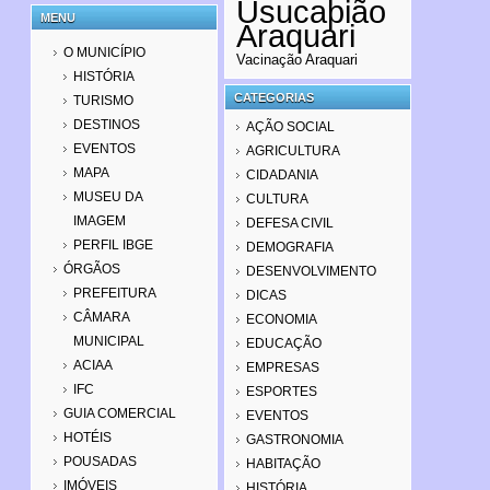
Usucapião
MENU
Araquari
O MUNICÍPIO
Vacinação Araquari
HISTÓRIA
CATEGORIAS
TURISMO
DESTINOS
AÇÃO SOCIAL
EVENTOS
AGRICULTURA
MAPA
CIDADANIA
MUSEU DA
CULTURA
IMAGEM
DEFESA CIVIL
PERFIL IBGE
DEMOGRAFIA
ÓRGÃOS
DESENVOLVIMENTO
PREFEITURA
DICAS
CÂMARA
ECONOMIA
MUNICIPAL
EDUCAÇÃO
ACIAA
EMPRESAS
IFC
ESPORTES
GUIA COMERCIAL
EVENTOS
HOTÉIS
GASTRONOMIA
POUSADAS
HABITAÇÃO
IMÓVEIS
HISTÓRIA