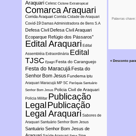
Araquari
Celesc
Ciclone Extratropical
Comarca Araquari
Corrida Araquari
Corrida Cidade de Araquari
Palavras chave
Covid-19
Damas Administradora de Bens S.A
Defesa Civil
Defesa Civil Araquari
Ecoparque Refúgio dos Pássaros”
Edital Araquari
Edital
Edital
Assembléia Extraordinária
TJSC
«
Desconto para
Festa do Caranguejo
Epagri
Festa do Maracujá
Festa do
Senhor Bom Jesus
Fundema
Iptu
Araquari
Maracujá
MP SC
Paróquia Santuário
Policia Civil de Araquari
Senhor Bom Jesus
Publicação
Policia Militar
Publicação
Legal
Legal Araquari
Sabores de
Araquari
Santuário Senhor Bom Jesus
Santuário Senhor Bom Jesus de
Araquari
Saúde Araquari
Sine
Setur