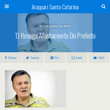
Araquari Santa Catarina
27 De Junho De 2014
TJ Revoga Afastamento Do Prefeito
Share
Tweet
Pin
Mail
SMS