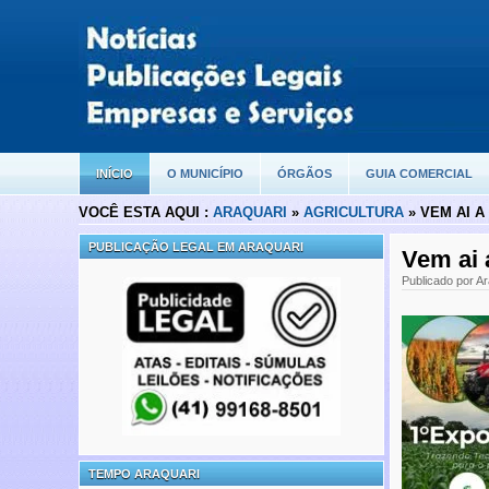
INÍCIO
O MUNICÍPIO
ÓRGÃOS
GUIA COMERCIAL
VOCÊ ESTA AQUI :
ARAQUARI
»
AGRICULTURA
» VEM AI A
PUBLICAÇÃO LEGAL EM ARAQUARI
Vem ai 
Publicado por A
TEMPO ARAQUARI