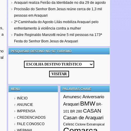
Araquari realiza Feirão da Identidade no dia 29 de agosto
Procissão do Senhor Bom Jesus reúne cerca de 1,3 mil
pessoas em Araquari
2ª Caminhada do Agosto Lilás mobiliza Araquari pelo
s,
enfrentamento à violência contra a mulher
 a
Padre Reginaldo Manzotti reúne 5 mil pessoas na 173ª
Festa do Senhor Bom Jesus de Araquari
ho
PESQUISAR DESTINO NO SC TURISMO
al
MENU
PALAVRAS CHAVE
Amunesc
Aniversario
INÍCIO
BMW
Araquari
BR-
ANUNCIE
CASAN
IMPRENSA
101
BR 280
Casan de Araquari
CREDENCIADOS
FALE CONOSCO
Celesc
Ciclone Extratropical
Comarca
WEBMAIL