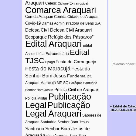
Araquari
Celesc
Ciclone Extratropical
Comarca Araquari
Corrida Araquari
Corrida Cidade de Araquari
Covid-19
Damas Administradora de Bens S.A
Defesa Civil
Defesa Civil Araquari
Ecoparque Refúgio dos Pássaros”
Edital Araquari
Edital
Edital
Assembléia Extraordinária
TJSC
Festa do Caranguejo
Epagri
Palavras chave
Festa do Maracujá
Festa do
Senhor Bom Jesus
Fundema
Iptu
Araquari
Maracujá
MP SC
Paróquia Santuário
Policia Civil de Araquari
Senhor Bom Jesus
Publicação
Policia Militar
Publicação
Legal
«
Edital de Cita
18.2023.8.24.01
Legal Araquari
Sabores de
Araquari
Santuário Senhor Bom Jesus
Santuário Senhor Bom Jesus de
Araquari
Saúde Araquari
Sine
Setur