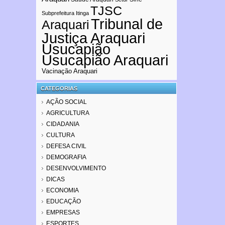
TJSC
Subprefeitura Itinga
Tribunal de
Araquari
Justiça Araquari
Usucapião
Usucapião Araquari
Vacinação Araquari
CATEGORIAS
AÇÃO SOCIAL
AGRICULTURA
CIDADANIA
CULTURA
DEFESA CIVIL
DEMOGRAFIA
DESENVOLVIMENTO
DICAS
ECONOMIA
EDUCAÇÃO
EMPRESAS
ESPORTES