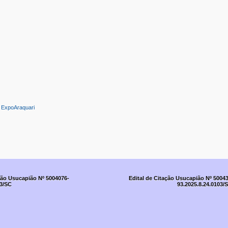
:
ExpoAraquari
ção Usucapião Nº 5004076-
Edital de Citação Usucapião Nº 5004
03/SC
93.2025.8.24.0103/