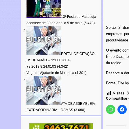
13ª Festa do Maracujá
acontece de 30 de abril a 5 de maio
(5.473)
Serão 2 dias
empresas par
produtividad
O evento con
EDITAL DE CITAÇÃO –
Érico Dias, f
USUCAPIÃO – Nº 0002807-
da região.
78.2013.8.24.0103
(4.342)
Vaga de Ajudante de Motorista
(4.301)
Reserve a dat
Fonte: Divul
Visitas:
8
Compartilhar
ATA DE ASSEMBLÉIA
EXTRAORDINÁRIA – DAMAS
(3.680)