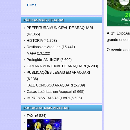
Clima
PÁGINAS MAIS VISITADAS
PREFEITURA MUNICIPAL DE ARAQUARI
A 1ª ExpoAra
(47.365)
grande encont
HISTÓRIA
(41.758)
Destinos em Araquari
(15.441)
O evento aco
MAPA
(13.122)
Protegido: ANUNCIE
(8.609)
CÂMARA MUNICIPAL DE ARAQUARI
(6.203)
PUBLICAÇÕES LEGAIS EM ARAQUARI
(6.136)
FALE CONOSCO ARAQUARI
(5.739)
Casas Lotéricas em Araquari
(5.665)
IMPRENSA EM ARAQUARI
(5.596)
POSTAGENS MAIS VISITADAS
TÁXI
(6.534)