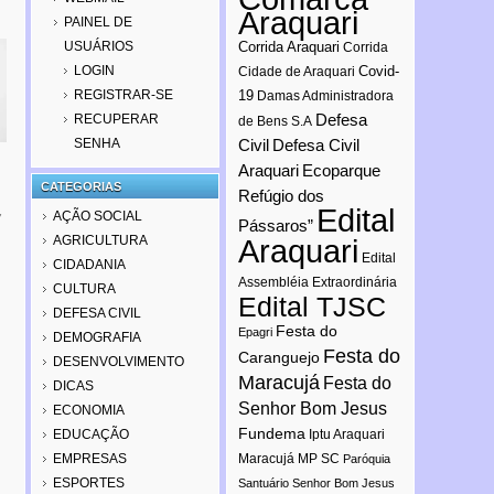
Araquari
PAINEL DE
USUÁRIOS
Corrida Araquari
Corrida
LOGIN
Covid-
Cidade de Araquari
REGISTRAR-SE
19
Damas Administradora
Defesa
RECUPERAR
de Bens S.A
SENHA
Civil
Defesa Civil
Araquari
Ecoparque
CATEGORIAS
Refúgio dos
Edital
AÇÃO SOCIAL
7
Pássaros”
AGRICULTURA
Araquari
Edital
CIDADANIA
Assembléia Extraordinária
CULTURA
Edital TJSC
DEFESA CIVIL
Festa do
Epagri
DEMOGRAFIA
Festa do
Caranguejo
DESENVOLVIMENTO
Maracujá
Festa do
DICAS
Senhor Bom Jesus
ECONOMIA
Fundema
EDUCAÇÃO
Iptu Araquari
EMPRESAS
Maracujá
MP SC
Paróquia
ESPORTES
Santuário Senhor Bom Jesus