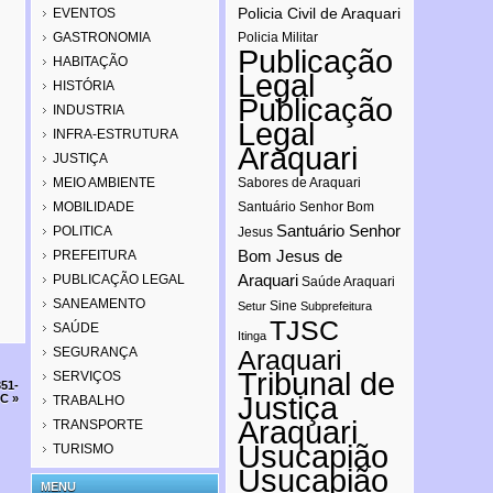
Policia Civil de Araquari
EVENTOS
GASTRONOMIA
Policia Militar
Publicação
HABITAÇÃO
Legal
HISTÓRIA
Publicação
INDUSTRIA
Legal
INFRA-ESTRUTURA
Araquari
JUSTIÇA
MEIO AMBIENTE
Sabores de Araquari
MOBILIDADE
Santuário Senhor Bom
Santuário Senhor
POLITICA
Jesus
Bom Jesus de
PREFEITURA
Araquari
PUBLICAÇÃO LEGAL
Saúde Araquari
SANEAMENTO
Sine
Setur
Subprefeitura
TJSC
SAÚDE
Itinga
SEGURANÇA
Araquari
Tribunal de
SERVIÇOS
351-
Justiça
SC
»
TRABALHO
Araquari
TRANSPORTE
Usucapião
TURISMO
Usucapião
MENU