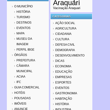
Araquari
O MUNICÍPIO
Vacinação Araquari
HISTÓRIA
CATEGORIAS
TURISMO
DESTINOS
AÇÃO SOCIAL
EVENTOS
AGRICULTURA
MAPA
CIDADANIA
MUSEU DA
CULTURA
IMAGEM
DEFESA CIVIL
PERFIL IBGE
DEMOGRAFIA
ÓRGÃOS
DESENVOLVIMENTO
PREFEITURA
DICAS
CÂMARA
ECONOMIA
MUNICIPAL
EDUCAÇÃO
ACIAA
EMPRESAS
IFC
ESPORTES
GUIA COMERCIAL
EVENTOS
HOTÉIS
GASTRONOMIA
POUSADAS
HABITAÇÃO
IMÓVEIS
HISTÓRIA
ANUNCIE
INDUSTRIA