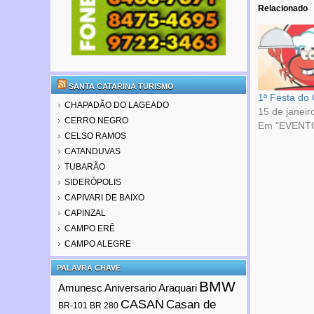
Relacionado
SANTA CATARINA TURISMO
1ª Festa do
CHAPADÃO DO LAGEADO
15 de janeir
CERRO NEGRO
Em "EVENT
CELSO RAMOS
CATANDUVAS
TUBARÃO
SIDERÓPOLIS
CAPIVARI DE BAIXO
CAPINZAL
CAMPO ERÊ
CAMPO ALEGRE
PALAVRA CHAVE
BMW
Amunesc
Aniversario Araquari
CASAN
Casan de
BR-101
BR 280