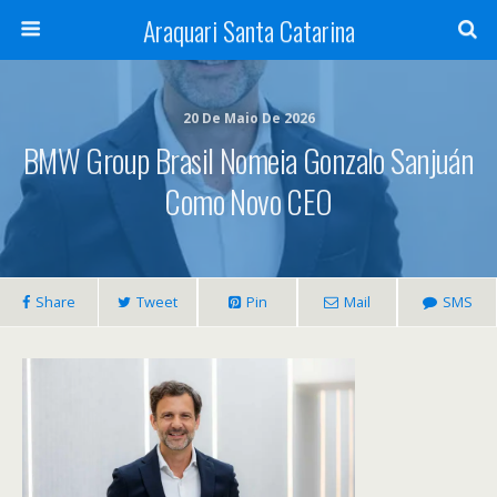
Araquari Santa Catarina
20 De Maio De 2026
BMW Group Brasil Nomeia Gonzalo Sanjuán
Como Novo CEO
Share
Tweet
Pin
Mail
SMS