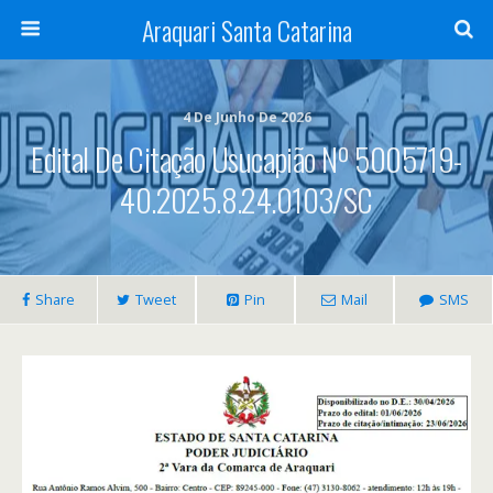
Araquari Santa Catarina
4 De Junho De 2026
Edital De Citação Usucapião Nº 5005719-
40.2025.8.24.0103/SC
Share
Tweet
Pin
Mail
SMS