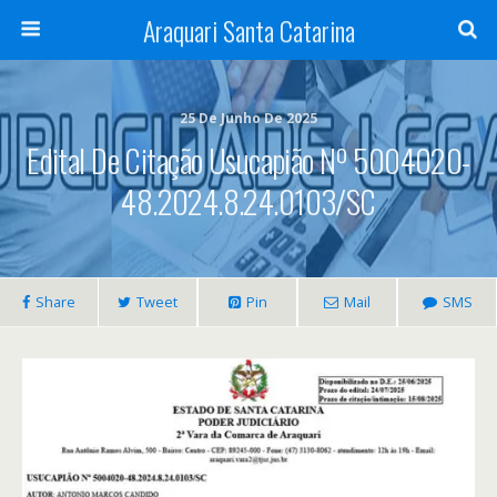
Araquari Santa Catarina
25 De Junho De 2025
Edital De Citação Usucapião Nº 5004020-
48.2024.8.24.0103/SC
Share
Tweet
Pin
Mail
SMS