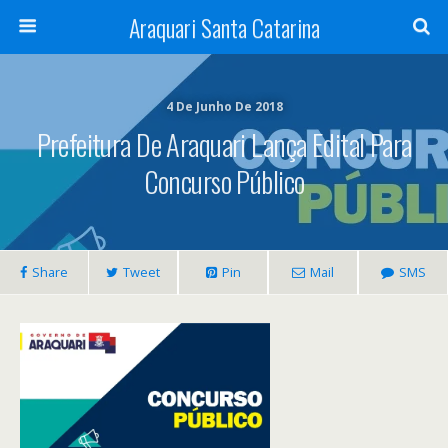
Araquari Santa Catarina
4 De Junho De 2018
Prefeitura De Araquari Lança Edital Para
Concurso Público
Share
Tweet
Pin
Mail
SMS